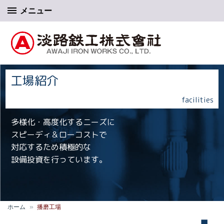
メニュー
淡路鉄工株式会社
工場紹介
facilities
多様化・高度化するニーズに
スピーディ＆ローコストで
対応するため積極的な
設備投資を行っています。
ホーム
播磨工場